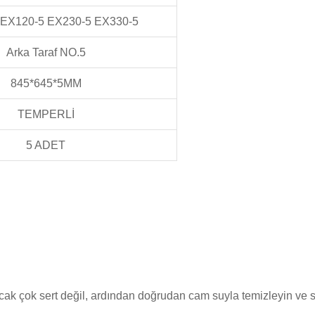
 EX120-5 EX230-5 EX330-5
Arka Taraf NO.5
845*645*5MM
TEMPERLİ
5 ADET
ak çok sert değil, ardından doğrudan cam suyla temizleyin ve son