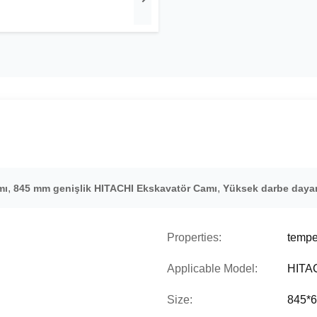
,
,
mı
845 mm genişlik HITACHI Ekskavatör Camı
Yüksek darbe dayan
Properties:
tempe
Applicable Model:
HITA
Size:
845*