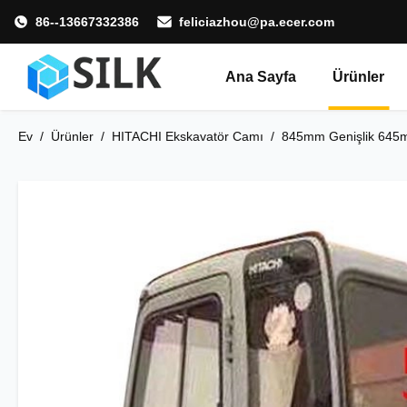
86--13667332386
feliciazhou@pa.ecer.com
Ana Sayfa
Ürünler
Ev
/
Ürünler
/
HITACHI Ekskavatör Camı
/
845mm Genişlik 645m