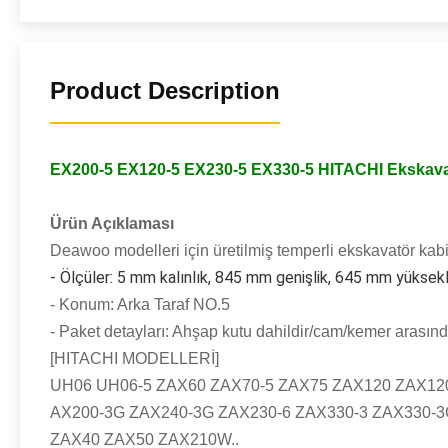
Product Description
EX200-5 EX120-5 EX230-5 EX330-5 HITACHI Ekskavat
Ürün Açıklaması
Deawoo modelleri için üretilmiş temperli ekskavatör kab
- Ölçüler: 5 mm kalınlık, 845 mm genişlik, 645 mm yüksekl
- Konum: Arka Taraf NO.5
- Paket detayları: Ahşap kutu dahildir/cam/kemer arasın
[HITACHI MODELLERİ]
UH06 UH06-5 ZAX60 ZAX70-5 ZAX75 ZAX120 ZAX12
AX200-3G ZAX240-3G ZAX230-6 ZAX330-3 ZAX330-3
ZAX40 ZAX50 ZAX210W
..