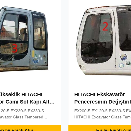
t - Position:Right Side NO.7
645mm height- Position:Back 
Packge details...
kseklik HITACHI
HITACHI Ekskavatör
r Camı Sol Kapı Alt
Penceresinin Değiştiri
NO.3
Kapı Pozisyonu NO.2
120-5 EX230-5 EX330-5
EX200-5 EX120-5 EX230-5 E
avator Glass Tempered
HITACHI Excavator Glass Te
bin Glass Left Door Lower
Excavator Cabin Glass Left Do
3 Product Descriptions
NO.2 Product Descriptions T
n İyi Fiyatı Alın
En İyi Fiyatı Alı