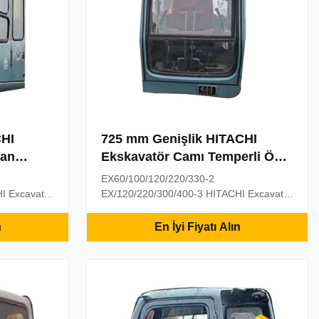
CHI
725 mm Genişlik HITACHI
Yan
Ekskavatör Camı Temperli Ön
Yukarı Konum A
EX60/100/120/220/330-2
I Excavator
EX/120/220/300/400-3 HITACHI Excavator
 NO.1
Glass Front Up Position A Tempered
iptions
Glass Product Descriptions Tempered
n
En İyi Fiyatı Alın
ss made for
excavator cabin glass made for Deawoo
0/220/330-2
models: EX60/100/120/220/330-2
urements:
EX/120/220/300/400-3 - Measurements:
m height -
5mm thick, 725mm wide, 1080mm height -
Position: Front Up ...