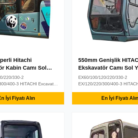
perli Hitachi
550mm Genişlik HITA
ör Kabin Camı Sol
Ekskavatör Camı Sol 
ör Kapı Penceresinin
Konum Eğim NO.1
0/220/330-2
EX60/100/120/220/330-2
lmesi
300/400-3 HITACHI Excavator
EX/120/220/300/400-3 HITACH
traight Side Position NO.2
Glass Left Side Position Slant
ass Product
Tempered Glass Product Descr
n İyi Fiyatı Alın
En İyi Fiyatı Alı
Tempered excavator cabin
Tempered excavator cabin gla
for Deawoo models:
Deawoo models: EX60/100/12
0/220/330-2
EX/120/220/300/400-3 - Meas
300/400-3- Measurements:
5mm thick, 550mm wide, 715m
716mm wide, 415mm height-
Position:Left ...
...