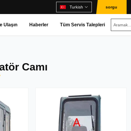
Turkish
sorgu
e Ulaşın
Haberler
Tüm Servis Talepleri
atör Camı