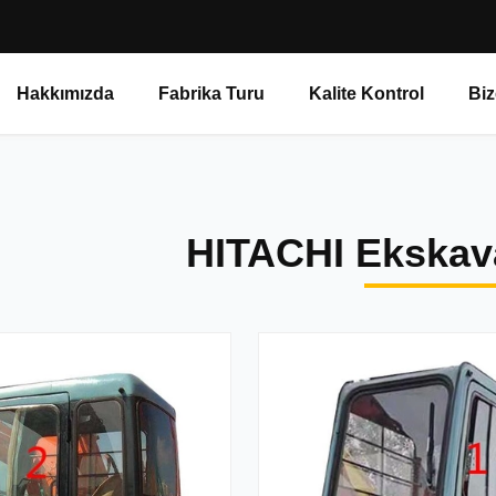
Hakkımızda
Fabrika Turu
Kalite Kontrol
Biz
HITACHI Ekskav