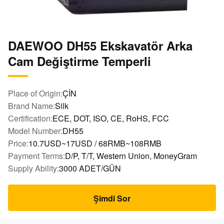
DAEWOO DH55 Ekskavatör Arka
Cam Değiştirme Temperli
Place of Origin:
ÇİN
Brand Name:
Silk
Certification:
ECE, DOT, ISO, CE, RoHS, FCC
Model Number:
DH55
Price:
10.7USD~17USD / 68RMB~108RMB
Payment Terms:
D/P, T/T, Western Union, MoneyGram
Supply Ability:
3000 ADET/GÜN
Şimdi Sor