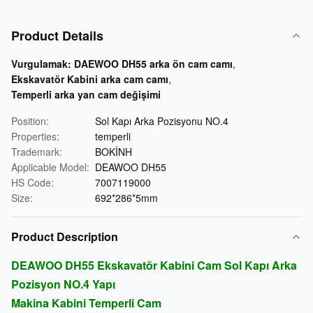
Product Details
Vurgulamak:
DAEWOO DH55 arka ön cam camı
,
Ekskavatör Kabini arka cam camı
,
Temperli arka yan cam değişimi
Position:
Sol Kapı Arka Pozisyonu NO.4
Properties:
temperli
Trademark:
BOKİNH
Applicable Model:
DEAWOO DH55
HS Code:
7007119000
Size:
692*286*5mm
Product Description
DEAWOO DH55 Ekskavatör Kabini Cam Sol Kapı Arka
Pozisyon NO.4 Yapı
Makina Kabini Temperli Cam