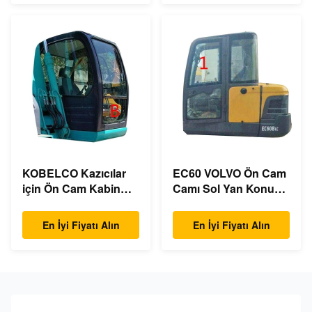
KOBELCO Kazıcılar
EC60 VOLVO Ön Cam
için Ön Cam Kabin
Camı Sol Yan Konum
Camı Ön Aşağı
NO.1 Bükülmeye
Konum B
Dayanıklı
En İyi Fiyatı Alın
En İyi Fiyatı Alın