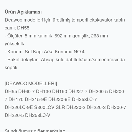
Ürün Açıklaması
Deawoo modelleri için üretilmiş temperli ekskavatör kabin
camı: DH55
- Ölçüler: 5 mm kalınlık, 692 mm genişlik, 268 mm
yükseklik
- Konum: Sol Kapı Arka Konumu NO.4
- Paket detayları: Ahşap kutu dahildir/cam/kemer arasında
köpük
[DEAWOO MODELLERİ]
DH55 DH60-7 DH130 DH150 DH227-7 DH200-5 DH200-
7 DH170 DH215-9E DH220-9E DH258LC-7
DH220LC-9E S300LCV SLR DH220-2 DH220-3 DH300-7
DH220-5 DH258LC-V
Sunduğumuz diğer markalar: