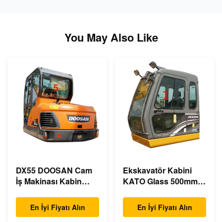
You May Also Like
DX55 DOOSAN Cam
Ekskavatör Kabini
İş Makinası Kabin
KATO Glass 500mm
Arkası Pozisyon NO.5
Geniş Sol Yan Konum
NO.1
En İyi Fiyatı Alın
En İyi Fiyatı Alın