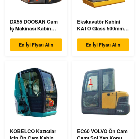
DX55 DOOSAN Cam
Ekskavatör Kabini
İş Makinası Kabin
KATO Glass 500mm
Arkası Pozisyon NO.5
Geniş Sol Yan Konum
NO.1
En İyi Fiyatı Alın
En İyi Fiyatı Alın
KOBELCO Kazıcılar
EC60 VOLVO Ön Cam
için Ön Cam Kabin
Camı Sol Yan Konum