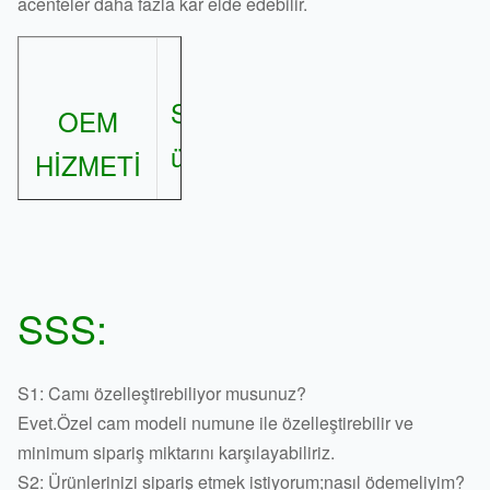
acenteler daha fazla kar elde edebilir.
%100
Sertifikalı
memnun
OEM
ürünler
müşteri
HİZMETİ
hizmeti
20'den
SSS:
Hızlı ve
Yüksek
fazla
güvenli
kaliteli
ülke ve
S1: Camı özelleştirebiliyor musunuz?
teslimat
ekskavatör
bölgeye
Evet.Özel cam modeli numune ile özelleştirebilir ve
hizmetleri
camı
ihraç
minimum sipariş miktarını karşılayabiliriz.
S2: Ürünlerinizi sipariş etmek istiyorum;nasıl ödemeliyim?