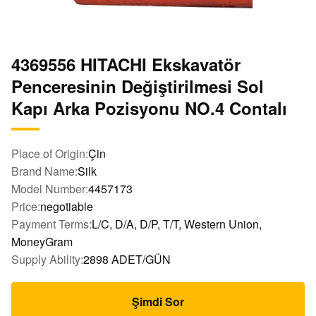
4369556 HITACHI Ekskavatör
Penceresinin Değiştirilmesi Sol
Kapı Arka Pozisyonu NO.4 Contalı
Place of Origin:
Çin
Brand Name:
Silk
Model Number:
4457173
Price:
negotiable
Payment Terms:
L/C, D/A, D/P, T/T, Western Union,
MoneyGram
Supply Ability:
2898 ADET/GÜN
Şimdi Sor